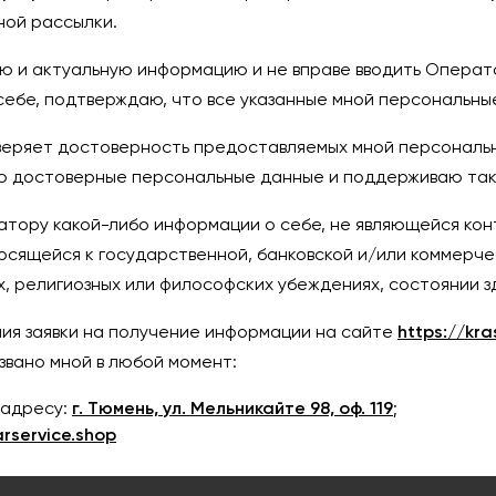
ной рассылки.
ю и актуальную информацию и не вправе вводить Операто
бе, подтверждаю, что все указанные мной персональны
веряет достоверность предоставляемых мной персональн
ляю достоверные персональные данные и поддерживаю так
тору какой-либо информации о себе, не являющейся кон
осящейся к государственной, банковской и/или коммерче
, религиозных или философских убеждениях, состоянии з
ия заявки на получение информации на сайте
https://kra
звано мной в любой момент:
 адресу:
г. Тюмень, ул. Мельникайте 98, оф. 119
;
service.shop