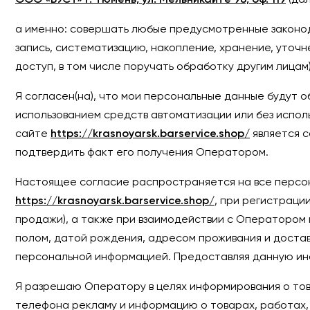
ООО «БУСТ» г. Тюмень, ул. Мельникайте 98, оф. 119
(дал
а именно: совершать любые предусмотренные законода
запись, систематизацию, накопление, хранение, уточн
доступ, в том числе поручать обработку другим лицам
Я согласен(на), что мои персональные данные будут 
использованием средств автоматизации или без исполь
сайте
https://krasnoyarsk.barservice.shop/
является 
подтвердить факт его получения Оператором.
Настоящее согласие распространяется на все персон
https://krasnoyarsk.barservice.shop/
, при регистраци
продажи), а также при взаимодействии с Оператором 
полом, датой рождения, адресом проживания и доста
персональной информацией. Предоставляя данную ин
Я разрешаю Оператору в целях информирования о това
телефона рекламу и информацию о товарах, работах, 