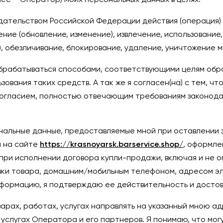
ее – Оператор) моих персональных данных в целях:
тельством Российской Федерации действия (операция) и
ение (обновление, изменение), извлечение, использовани
), обезличивание, блокирование, удаление, уничтожение 
обрабатываться способами, соответствующими целям обра
зования таких средств. А так же я согласен(на) с тем, ч
согласием, полностью отвечающим требованиям законода
альные данные, предоставляемые мной при оставлении з
и на сайте
https://krasnoyarsk.barservice.shop/
, оформле
при исполнении договора купли-продажи, включая и не о
вки товара, домашним/мобильным телефоном, адресом э
формацию, я подтверждаю ее действительность и достов
рах, работах, услугах направлять на указанный мною а
услугах Оператора и его партнеров. Я понимаю, что мог